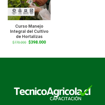
Curso Manejo
Integral del Cultivo
de Hortalizas
El
El
$
398.000
$
770.000
precio
precio
original
actual
era:
es:
$770.000.
$398.000.