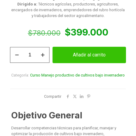
Dirigido a:
Técnicos agrícolas, productores, agricultores,
encargados de invernaderos, emprendedores del rubro hortícola
y trabajadores del sector agroalimentario.
El
El
$
399.000
$
780.000
precio
precio
original
actual
Curso
Añadir al carrito
Manejo
era:
es:
productivo
$780.000.
$399.
de
cultivos
Categoría:
Curso Manejo productivo de cultivos bajo invernadero
bajo
invernadero
cantidad
Compartir
Objetivo General
Desarrollar competencias técnicas para planificar, manejar y
optimizar la producción de cultivos bajo invernadero,