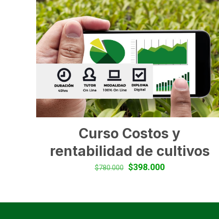
Curso Costos y
rentabilidad de cultivos
El
El
$
398.000
$
780.000
precio
precio
original
actual
era:
es:
$780.000.
$398.000.